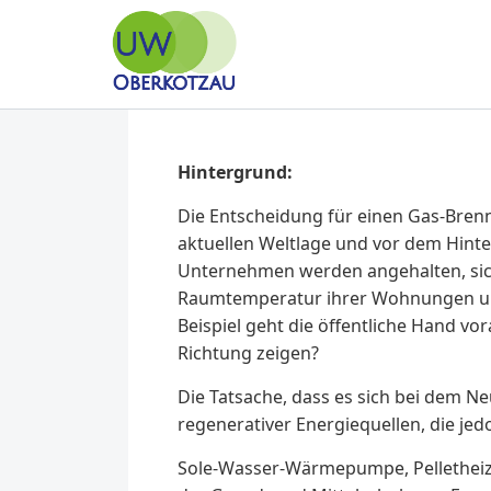
Skip to content
Unabhängige Wählergemeinschaft Oberkotzau
UW Oberkotzau
Hintergrund:
Die Entscheidung für einen Gas-Bren
aktuellen Weltlage und vor dem Hint
Unternehmen werden angehalten, sich 
Raumtemperatur ihrer Wohnungen und
Beispiel geht die öffentliche Hand vo
Richtung zeigen?
Die Tatsache, dass es sich bei dem Ne
regenerativer Energiequellen, die jed
Sole-Wasser-Wärmepumpe, Pelletheiz