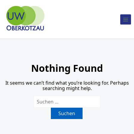
Skip to content
Unabhängige Wählergemeinschaft Oberkotzau
UW Oberkotzau
Nothing Found
It seems we can’t find what you’re looking for. Perhaps
searching might help.
Suchen nach: